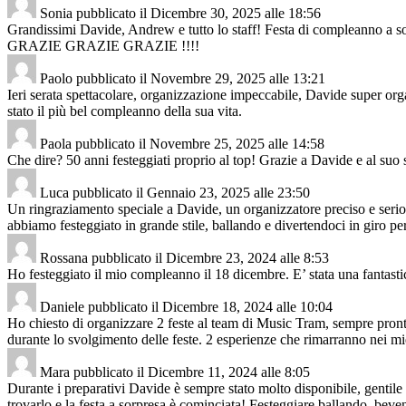
Sonia
pubblicato il
Dicembre 30, 2025
alle
18:56
Grandissimi Davide, Andrew e tutto lo staff! Festa di compleanno a sorpr
GRAZIE GRAZIE GRAZIE !!!!
Paolo
pubblicato il
Novembre 29, 2025
alle
13:21
Ieri serata spettacolare, organizzazione impeccabile, Davide super orga
stato il più bel compleanno della sua vita.
Paola
pubblicato il
Novembre 25, 2025
alle
14:58
Che dire? 50 anni festeggiati proprio al top! Grazie a Davide e al suo 
Luca
pubblicato il
Gennaio 23, 2025
alle
23:50
Un ringraziamento speciale a Davide, un organizzatore preciso e serio
abbiamo festeggiato in grande stile, ballando e divertendoci in giro p
Rossana
pubblicato il
Dicembre 23, 2024
alle
8:53
Ho festeggiato il mio compleanno il 18 dicembre. E’ stata una fantastic
Daniele
pubblicato il
Dicembre 18, 2024
alle
10:04
Ho chiesto di organizzare 2 feste al team di Music Tram, sempre pronti 
durante lo svolgimento delle feste. 2 esperienze che rimarranno nei m
Mara
pubblicato il
Dicembre 11, 2024
alle
8:05
Durante i preparativi Davide è sempre stato molto disponibile, gentile
trovarlo e la festa a sorpresa è cominciata! Festeggiare ballando, bev