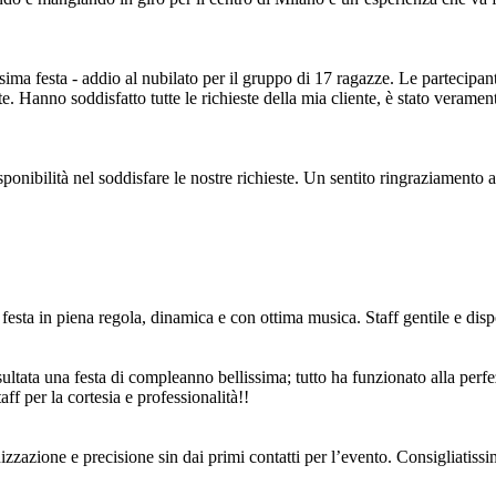
 festa - addio al nubilato per il gruppo di 17 ragazze. Le partecipanti s
nte. Hanno soddisfatto tutte le richieste della mia cliente, è stato vera
sponibilità nel soddisfare le nostre richieste. Un sentito ringraziamento
festa in piena regola, dinamica e con ottima musica. Staff gentile e disp
tata una festa di compleanno bellissima; tutto ha funzionato alla perfezio
ff per la cortesia e professionalità!!
izzazione e precisione sin dai primi contatti per l’evento. Consigliatiss