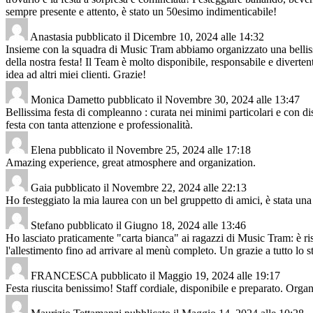
sempre presente e attento, è stato un 50esimo indimenticabile!
Anastasia
pubblicato il
Dicembre 10, 2024
alle
14:32
Insieme con la squadra di Music Tram abbiamo organizzato una bellissima
della nostra festa! Il Team è molto disponibile, responsabile e diverte
idea ad altri miei clienti. Grazie!
Monica Dametto
pubblicato il
Novembre 30, 2024
alle
13:47
Bellissima festa di compleanno : curata nei minimi particolari e con di
festa con tanta attenzione e professionalità.
Elena
pubblicato il
Novembre 25, 2024
alle
17:18
Amazing experience, great atmosphere and organization.
Gaia
pubblicato il
Novembre 22, 2024
alle
22:13
Ho festeggiato la mia laurea con un bel gruppetto di amici, è stata una 
Stefano
pubblicato il
Giugno 18, 2024
alle
13:46
Ho lasciato praticamente "carta bianca" ai ragazzi di Music Tram: è risul
l'allestimento fino ad arrivare al menù completo. Un grazie a tutto lo sta
FRANCESCA
pubblicato il
Maggio 19, 2024
alle
19:17
Festa riuscita benissimo! Staff cordiale, disponibile e preparato. Organ