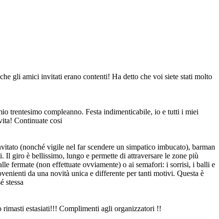
che gli amici invitati erano contenti! Ha detto che voi siete stati molto
 trentesimo compleanno. Festa indimenticabile, io e tutti i miei
 vita! Continuate cosi
invitato (nonché vigile nel far scendere un simpatico imbucato), barman
. Il giro è bellissimo, lungo e permette di attraversare le zone più
le fermate (non effettuate ovviamente) o ai semafori: i sorrisi, i balli e
rovenienti da una novità unica e differente per tanti motivi. Questa è
é stessa
rimasti estasiati!!! Complimenti agli organizzatori !!