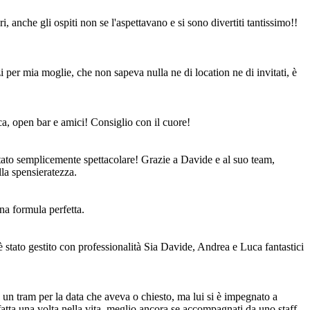
 anche gli ospiti non se l'aspettavano e si sono divertiti tantissimo!!
 per mia moglie, che non sapeva nulla ne di location ne di invitati, è
ca, open bar e amici! Consiglio con il cuore!
stato semplicemente spettacolare! Grazie a Davide e al suo team,
la spensieratezza.
na formula perfetta.
è stato gestito con professionalità Sia Davide, Andrea e Luca fantastici
 un tram per la data che aveva o chiesto, ma lui si è impegnato a
fatta una volta nella vita, meglio ancora se accompagnati da uno staff