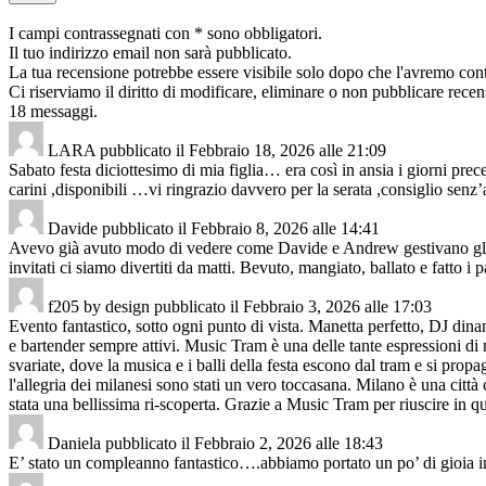
I campi contrassegnati con * sono obbligatori.
Il tuo indirizzo email non sarà pubblicato.
La tua recensione potrebbe essere visibile solo dopo che l'avremo cont
Ci riserviamo il diritto di modificare, eliminare o non pubblicare recen
18 messaggi.
LARA
pubblicato il
Febbraio 18, 2026
alle
21:09
Sabato festa diciottesimo di mia figlia… era così in ansia i giorni prece
carini ,disponibili …vi ringrazio davvero per la serata ,consiglio senz’
Davide
pubblicato il
Febbraio 8, 2026
alle
14:41
Avevo già avuto modo di vedere come Davide e Andrew gestivano gli eve
invitati ci siamo divertiti da matti. Bevuto, mangiato, ballato e fatto i 
f205 by design
pubblicato il
Febbraio 3, 2026
alle
17:03
Evento fantastico, sotto ogni punto di vista. Manetta perfetto, DJ din
e bartender sempre attivi. Music Tram è una delle tante espressioni di m
svariate, dove la musica e i balli della festa escono dal tram e si propa
l'allegria dei milanesi sono stati un vero toccasana. Milano è una città
stata una bellissima ri-scoperta. Grazie a Music Tram per riuscire in qu
Daniela
pubblicato il
Febbraio 2, 2026
alle
18:43
E’ stato un compleanno fantastico….abbiamo portato un po’ di gioia in 