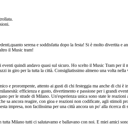
rollata.
sioni.
denti,quanto serena e soddisfatta dopo la festa! Si è molto divertita e an
altro il Music tram!
nti quindi andavo quasi sul sicuro. Ho scelto il Music Tram per il mio
pazzi in giro per la tutta la città. Consigliatissimo almeno una volta nella
amico e prorompente, attento ai gusti di chi festeggia ma anche di chi è 
ilanesità: efficienza e gusto, divertimento e passione per i grandi eventi
gano per le strade di Milano. Un'esperienza unica sono state le reazioni al
 che sa ancora reagire, con gioa e reazioni non codificate, agli stimoli p
esta impresa, non facilissima per una città ancora un po' alla ricerca di s
tutta Milano tutti ci salutavamo e ballavano con noi. E miei amici sono 