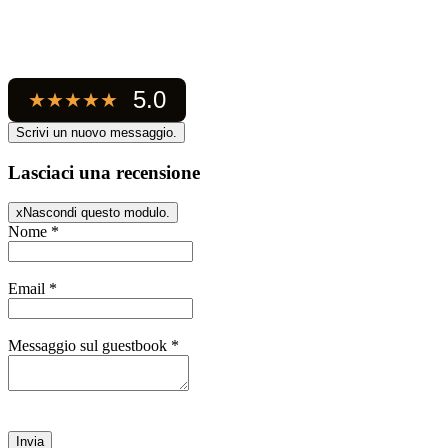
5.0
★
★
★
★
★
Lasciaci una recensione
x
Nascondi questo modulo.
Nome
*
Email
*
Messaggio sul guestbook
*