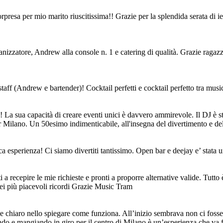
esa per mio marito riuscitissima!! Grazie per la splendida serata di ieri,
nizzatore, Andrew alla console n. 1 e catering di qualità. Grazie ragazzi
staff (Andrew e bartender)! Cocktail perfetti e cocktail perfetto tra musi
! La sua capacità di creare eventi unici è davvero ammirevole. Il DJ è 
er Milano. Un 50esimo indimenticabile, all'insegna del divertimento e del
a esperienza! Ci siamo divertiti tantissimo. Open bar e deejay e’ stata u
a recepire le mie richieste e pronti a proporre alternative valide. Tutto 
iei più piacevoli ricordi Grazie Music Tram
 e chiaro nello spiegare come funziona. All’inizio sembrava non ci fosse
endo e mangiando in giro per il centro di Milano è un’esperienza che va 